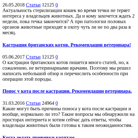
26.05.2018
Статьи
12125
0
Актуальность стерилизации кошек во время течки не теряет
интереса у владельцев животных. Да и кому захочется ждать 2
недели, пока течка закончится? А при патологии половых
органов животные приходят в охоту чуть ли не по два раза в
месяц.
Кастрация британских котов. Рекомендации ветеринара!
05.06.2017
Статьи
12125
0
О кастрации британских котов пишется много статей, но, к
сожалению, не ветеринарными врачами. Поэтому мы решил
написать небольшой обзор и перечислить особенности при
операции этой породы.
Понос у кота после кастрации. Рекомендации ветеринара.
31.03.2016
Статьи
24964
0
Какие могут быть причины поноса у кота после кастрации и
вообще, нормально ли это? Такие вопросы мы обнаружили на
просторах интернета и хотим сейчас дать ответы, чтобы
владельцы животных были готовы к таким неожиданностям.
Когда делать прививки котятам