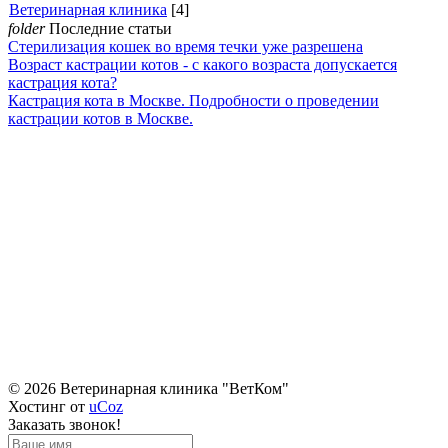
Ветеринарная клиника
[4]
folder
Последние статьи
Стерилизация кошек во время течки уже разрешена
Возраст кастрации котов - с какого возраста допускается
кастрация кота?
Кастрация кота в Москве. Подробности о проведении
кастрации котов в Москве.
© 2026 Ветеринарная клиника "ВетКом"
Хостинг от
uCoz
Заказать звонок!