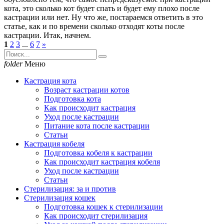
кота, это сколько кот будет спать и будет ему плохо после
кастрации или нет. Ну что же, постараемся ответить в это
статье, как и по времени сколько отходят коты после
кастрации. Итак, начнем.
1
2
3
...
6
7
»
folder
Меню
Кастрация кота
Возраст кастрации котов
Подготовка кота
Как происходит кастрация
Уход после кастрации
Питание кота после кастрации
Статьи
Кастрация кобеля
Подготовка кобеля к кастрации
Как происходит кастрация кобеля
Уход после кастрации
Статьи
Стерилизация: за и против
Стерилизация кошек
Подготовка кошек к стерилизации
Как происходит стерилизация