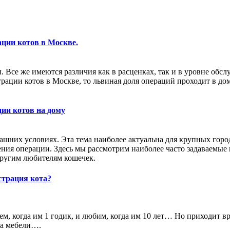
ации котов в Москве.
ы. Все же имеются различия как в расценках, так и в уровне о
трации котов в Москве, то львиная доля операций проходит в 
ции котов на дому
машних условиях. Эта тема наиболее актуальна для крупных горо
ения операции. Здесь мы рассмотрим наиболее часто задаваемые 
 другим любителям кошечек.
астрация кота?
м, когда им 1 годик, и любим, когда им 10 лет… Но приходит вр
ча мебели….