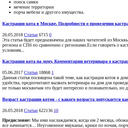
поиск самки
мечение территории
порча мебели и другого имущества.
Кастрация кота в Москве. Подробности о проведении кастр
26.05.2018
Статьи
6715
0
Эта статья будет предназначена для наших читателей из Москв
региона и СПб по сравнению с регионами.Если говорить о кас
условиям...
Кастрация кота на дому. Комментарии ветеринара о кастра
05.06.2017
Статьи
18868
1
Данная статья посвящена такой теме, как кастрация котов в до
удобства, предпочитают вызвать ветеринара на дом для провед
не только москвичам это будет интересно и познавательно, но
Возраст кастрации котов - с какого возраста допускается к
26.05.2018
Статьи
622136
10
Предисловие:
Мы ими наслаждаемся, когда им 2 месяца, обожае
все начинается… Неугомонное мяуканье, крики по ночам, пор