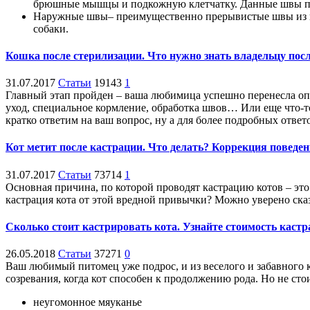
брюшные мышцы и подкожную клетчатку. Данные швы пр
Наружные швы– преимущественно прерывистые швы из не
собаки.
Кошка после стерилизации. Что нужно знать владельцу пос
31.07.2017
Статьи
19143
1
Главный этап пройден – ваша любимица успешно перенесла опе
уход, специальное кормление, обработка швов… Или еще что-то
кратко ответим на ваш вопрос, ну а для более подробных ответ
Кот метит после кастрации. Что делать? Коррекция поведен
31.07.2017
Статьи
73714
1
Основная причина, по которой проводят кастрацию котов – это
кастрация кота от этой вредной привычки? Можно уверено сказа
Сколько стоит кастрировать кота. Узнайте стоимость кастр
26.05.2018
Статьи
37271
0
Ваш любимый питомец уже подрос, и из веселого и забавного к
созревания, когда кот способен к продолжению рода. Но не сто
неугомонное мяуканье