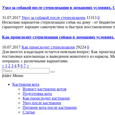
Уход за собакой после стерилизации в домашних условиях. 
31.07.2017
Уход за собакой после стерилизации
11313
0
Несколько вариантов стерилизации собак на дому - от бюджетно
гарантирует хорошее самочувствие и быстрое восстановление 
Как происходит стерилизация собаки в домашних условиях.
10.07.2017
Как происходит стерилизация
29224
0
Для многих владельцев остается неясным вопрос: Как происходи
постановки капельницы и выведения животного из наркоза. М
операции, с различными вариантами.
«
1
2
3
4
5
6
7
»
folder
Меню
Кастрация кота
Возраст кастрации котов
Подготовка кота
Как происходит кастрация
Уход после кастрации
Питание кота после кастрации
Статьи