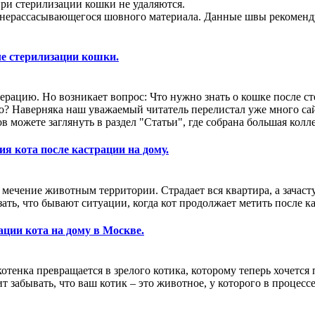
и стерилизации кошки не удаляются.
рассасывающегося шовного материала. Данные швы рекомендует
ле стерилизации кошки.
рацию. Но возникает вопрос: Что нужно знать о кошке после с
? Наверняка наш уважаемый читатель перелистал уже много сайто
ов можете заглянуть в раздел "Статьи", где собрана большая ко
ия кота после кастрации на дому.
 мечение животным территории. Страдает вся квартира, а зачаст
ть, что бывают ситуации, когда кот продолжает метить после ка
ации кота на дому в Москве.
отенка превращается в зрелого котика, которому теперь хочется
ит забывать, что ваш котик – это животное, у которого в проце