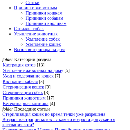
Статьи
Прививки животным
Прививки кошкам
Прививки собакам
Прививки кроликам
Стрижка собак
Усыпление животных
Усыпление собак
Усыпление кошек
Вызов ветеринара на дом
folder
Категории раздела
Кастрация котов
[13]
Усыпление животных на дому
[5]
Уход и содержание кошек
[7]
Кастрация кабеля
[3]
Стерилизация кошек
[9]
Стерилизация собак
[3]
Прививки животным
[17]
Ветеринарная клиника
[4]
folder
Последние статьи
Стерилизация кошек во время течки уже разрешена
Возраст кастрации котов - с какого возраста допускается
кастрация кота?
Кастрация кота в Москве. Подробности о проведении