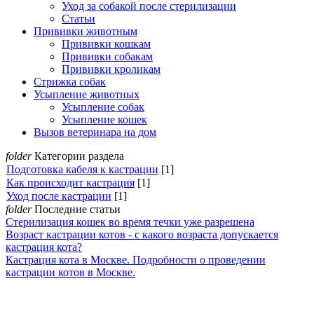
Уход за собакой после стерилизации
Статьи
Прививки животным
Прививки кошкам
Прививки собакам
Прививки кроликам
Стрижка собак
Усыпление животных
Усыпление собак
Усыпление кошек
Вызов ветеринара на дом
folder
Категории раздела
Подготовка кабеля к кастрации
[1]
Как происходит кастрация
[1]
Уход после кастрации
[1]
folder
Последние статьи
Стерилизация кошек во время течки уже разрешена
Возраст кастрации котов - с какого возраста допускается
кастрация кота?
Кастрация кота в Москве. Подробности о проведении
кастрации котов в Москве.