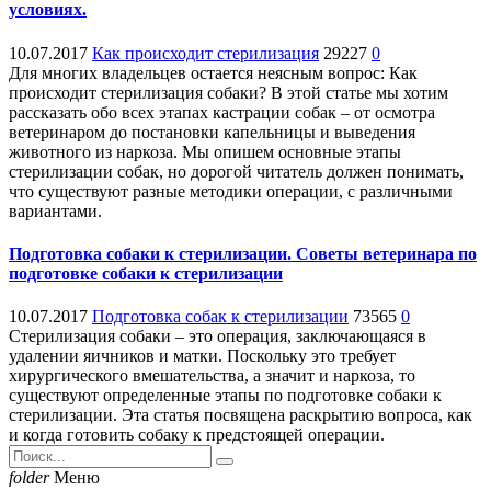
условиях.
10.07.2017
Как происходит стерилизация
29227
0
Для многих владельцев остается неясным вопрос: Как
происходит стерилизация собаки? В этой статье мы хотим
рассказать обо всех этапах кастрации собак – от осмотра
ветеринаром до постановки капельницы и выведения
животного из наркоза. Мы опишем основные этапы
стерилизации собак, но дорогой читатель должен понимать,
что существуют разные методики операции, с различными
вариантами.
Подготовка собаки к стерилизации. Советы ветеринара по
подготовке собаки к стерилизации
10.07.2017
Подготовка собак к стерилизации
73565
0
Стерилизация собаки – это операция, заключающаяся в
удалении яичников и матки. Поскольку это требует
хирургического вмешательства, а значит и наркоза, то
существуют определенные этапы по подготовке собаки к
стерилизации. Эта статья посвящена раскрытию вопроса, как
и когда готовить собаку к предстоящей операции.
folder
Меню