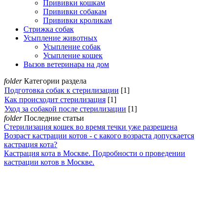
Прививки кошкам
Прививки собакам
Прививки кроликам
Стрижка собак
Усыпление животных
Усыпление собак
Усыпление кошек
Вызов ветеринара на дом
folder
Категории раздела
Подготовка собак к стерилизации
[1]
Как происходит стерилизация
[1]
Уход за собакой после стерилизации
[1]
folder
Последние статьи
Стерилизация кошек во время течки уже разрешена
Возраст кастрации котов - с какого возраста допускается
кастрация кота?
Кастрация кота в Москве. Подробности о проведении
кастрации котов в Москве.