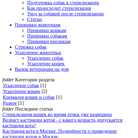
Подготовка собак к стерилизации
Как происходит стерилизация
Уход за собакой после стерилизации
Статьи
Прививки животным
Прививки кошкам
Прививки собакам
Прививки кроликам
Стрижка собак
Усыпление животных
Усыпление собак
Усыпление кошек
Вызов ветеринара на дом
folder
Категории раздела
Усыпление собак
[1]
Усыпление кошек
[2]
Кремация кошек и собак
[1]
Разное
[1]
folder
Последние статьи
Стерилизация кошек во время течки уже разрешена
Возраст кастрации котов - с какого возраста допускается
кастрация кота?
Кастрация кота в Москве. Подробности о проведении
кастрации котов в Москве.